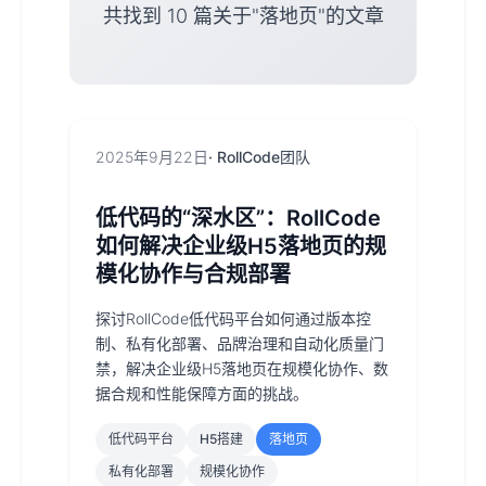
共找到 10 篇关于"落地页"的文章
2025年9月22日
· RollCode团队
低代码的“深水区”：RollCode
如何解决企业级H5落地页的规
模化协作与合规部署
探讨RollCode低代码平台如何通过版本控
制、私有化部署、品牌治理和自动化质量门
禁，解决企业级H5落地页在规模化协作、数
据合规和性能保障方面的挑战。
低代码平台
H5搭建
落地页
私有化部署
规模化协作