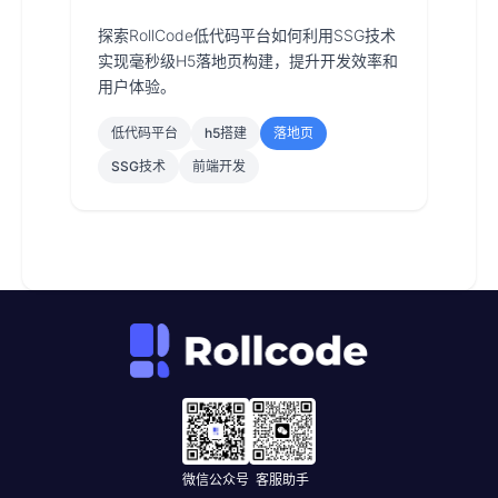
探索RollCode低代码平台如何利用SSG技术
实现毫秒级H5落地页构建，提升开发效率和
用户体验。
低代码平台
h5搭建
落地页
SSG技术
前端开发
微信公众号
客服助手