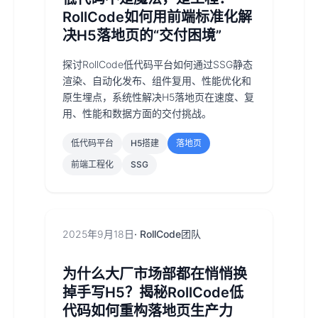
RollCode如何用前端标准化解
决H5落地页的“交付困境”
探讨RollCode低代码平台如何通过SSG静态
渲染、自动化发布、组件复用、性能优化和
原生埋点，系统性解决H5落地页在速度、复
用、性能和数据方面的交付挑战。
低代码平台
H5搭建
落地页
前端工程化
SSG
2025年9月18日
· RollCode团队
为什么大厂市场部都在悄悄换
掉手写H5？揭秘RollCode低
代码如何重构落地页生产力