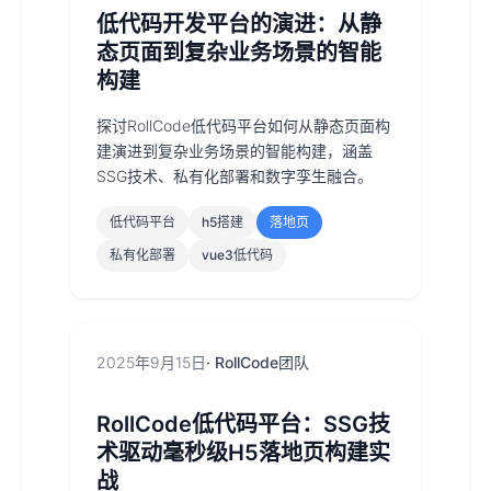
低代码开发平台的演进：从静
态页面到复杂业务场景的智能
构建
探讨RollCode低代码平台如何从静态页面构
建演进到复杂业务场景的智能构建，涵盖
SSG技术、私有化部署和数字孪生融合。
低代码平台
h5搭建
落地页
私有化部署
vue3低代码
2025年9月15日
· RollCode团队
RollCode低代码平台：SSG技
术驱动毫秒级H5落地页构建实
战