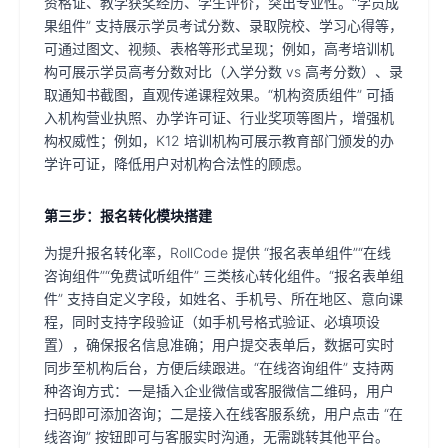
资格证、教学获奖经历、学生评价，突出专业性。“学员成
果组件” 支持展示学员考试分数、录取院校、学习心得等，
可通过图文、视频、表格等形式呈现；例如，高考培训机
构可展示学员高考分数对比（入学分数 vs 高考分数）、录
取通知书截图，直观传递课程效果。“机构资质组件” 可插
入机构营业执照、办学许可证、行业奖项等图片，增强机
构权威性；例如，K12 培训机构可展示教育部门颁发的办
学许可证，降低用户对机构合法性的顾虑。
第三步：报名转化模块搭建
为提升报名转化率，RollCode 提供 “报名表单组件”“在线
咨询组件”“免费试听组件” 三类核心转化组件。“报名表单组
件” 支持自定义字段，如姓名、手机号、所在地区、意向课
程，同时支持字段验证（如手机号格式验证、必填项设
置），确保报名信息准确；用户提交表单后，数据可实时
同步至机构后台，方便后续跟进。“在线咨询组件” 支持两
种咨询方式：一是插入企业微信或客服微信二维码，用户
扫码即可添加咨询；二是接入在线客服系统，用户点击 “在
线咨询” 按钮即可与客服实时沟通，无需跳转其他平台。