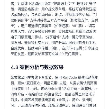
求，针对线下活动还可添加 “健康码上传”“行程登记” 等字
段，满足防疫要求；用户提交表单后，系统可自动发送报
名成功短信，包含活动时间、地点、注意事项等信息。“门
票购买组件” 支持对接第三方支付平台（如微信支付、支付
宝），用户可选择门票类型（如普通票、VIP 票）、填写
购票人数，直接在线支付购票，支付成功后系统自动发送
电子门票至用户手机。“分享组件” 支持一键分享至微信、
朋友圈、微博等社交平台，用户分享后可获得额外抽奖机
会或优惠，鼓励用户传播；例如，音乐节可设置 “分享活动
至朋友圈，截图发给客服可立减 20 元门票费”。
4.3 案例分析与数据效果
某文化公司举办线下音乐节，使用 RollCode 搭建活动落地
页，聚焦 “夏日狂欢・明星云集” 主题，从需求确认到页面
上线仅用 1.5 小时。该落地页采用 “活动主题 + 嘉宾展示 +
流程介绍 + 报名购票” 的组合模式，顶部设置全屏音乐节
海报，中间区域展示演出嘉宾（含照片、简介、演出时
间）、活动流程时间轴、现场互动亮点，底部设置门票购