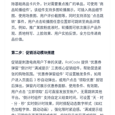
除基础商品卡片外，针对需要重点推广的单品，可使用 “商
品轮播组件”。该组件支持多图轮播展示，可插入商品细节
图、使用场景图、用户评价截图等，同时支持添加 “点击跳
转” 事件，用户点击轮播图任意位置即可跳转至商品详情
页。例如，推广某款粉底液时，轮播图可依次展示产品外
观、质地特写、上脸效果、用户实拍反馈，全方位传递商
品价值。
第二步：促销活动模块搭建
促销是刺激电商用户下单的关键，RollCode 提供 “优惠券
弹窗”“倒计时”“满减提示” 三类核心促销组件，帮助营造紧
张的购物氛围。“优惠券弹窗组件” 可设置触发条件，如用
户进入页面后 3 秒自动弹出，或用户点击 “领取优惠” 按钮
后弹出，弹窗内可展示优惠券面额、使用条件、有效期，
用户点击 “立即领取” 后可直接发放至账户，无需跳转其他
平台。“倒计时组件” 支持自定义结束时间，可设置 “天 - 时
- 分 - 秒” 实时倒计时效果，同时搭配动态数字样式（如红
色加粗字体、跳动动画），强化限时紧迫感。“满减提示组