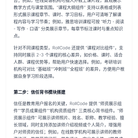
台；例如，在线英语机构可插入外教上课片段，直观展示
教学方式与课堂氛围。“课程大纲组件” 支持以表格或列表
形式展示课程章节、课时、学习目标，用户可清晰了解课
程内容与学习节奏；例如，雅思培训课程可按 “听力 - 阅读
- 写作 - 口语” 分类展示章节，每章节标注课时与重点知识
点。
针对不同课程类型，RollCode 还提供 “课程对比组件”，支
持同时展示 2-3 个课程的核心差异，如价格、课时、适合
人群、课程优势等，帮助用户快速选择。例如，考研培训
机构可对比 “基础班”“冲刺班”“全程班” 的差异，方便用户根
据自身学习阶段选择。
第二步：信任背书模块搭建
信任是教育用户报名的关键，RollCode 提供 “师资展示组
件”“学员成果组件”“机构资质组件” 三类核心背书组件。“师
资展示组件” 可展示讲师照片、姓名、职称、教学经验、擅
长领域，同时支持添加讲师介绍视频或个人简介，增强用
户对师资的信任；例如，在线数学机构可展示讲师的教师