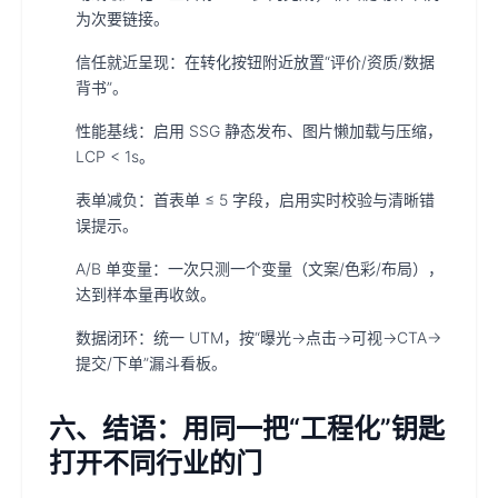
为次要链接。
信任就近呈现：在转化按钮附近放置“评价/资质/数据
背书”。
性能基线：启用 SSG 静态发布、图片懒加载与压缩，
LCP < 1s。
表单减负：首表单 ≤ 5 字段，启用实时校验与清晰错
误提示。
A/B 单变量：一次只测一个变量（文案/色彩/布局），
达到样本量再收敛。
数据闭环：统一 UTM，按“曝光→点击→可视→CTA→
提交/下单”漏斗看板。
六、结语：用同一把“工程化”钥匙
打开不同行业的门