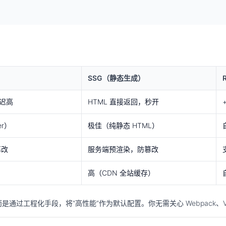
SSG（静态生成）
延迟高
HTML 直接返回，秒开
er）
极佳（纯静态 HTML）
篡改
服务端预渲染，防篡改
高（CDN 全站缓存）
协，而是通过工程化手段，将“高性能”作为默认配置。你无需关心 Webpack