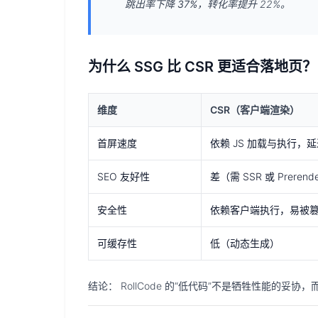
跳出率下降 37%
，转化率提升 22%。
为什么 SSG 比 CSR 更适合落地页？
维度
CSR（客户端渲染）
首屏速度
依赖 JS 加载与执行，
SEO 友好性
差（需 SSR 或 Prerend
安全性
依赖客户端执行，易被
可缓存性
低（动态生成）
结论：
RollCode 的“低代码”不是牺牲性能的妥