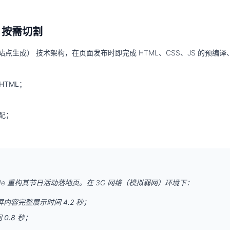
+ 按需切割
，静态站点生成）
技术架构，在页面发布时即完成 HTML、CSS、JS 的
预编译、
HTML
；
适配；
Code 重构其节日活动落地页。在 3G 网络（模拟弱网）环境下：
方案：首屏内容完整展示时间
4.2 秒
；
间
0.8 秒
；